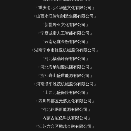
重庆渝北区华盛文化有限公司
山西永旺智能制造集团有限公司
新疆锋亚文化有限公司
宁夏诚帝人工智能有限公司
云南达鑫金融有限公司
湖南宁乡市锋亚机械股份有限公司
河北福鼎环保有限公司
河北海纳能源集团有限公司
浙江舟山盛世能源有限公司
河南濮阳胜茂机械股份有限公司
山西元盛保险有限公司
四川郫都区元盛文化有限公司
河北铭琛新能源有限公司
内蒙古尼亿科技有限公司
江苏六合区腾越金融有限公司