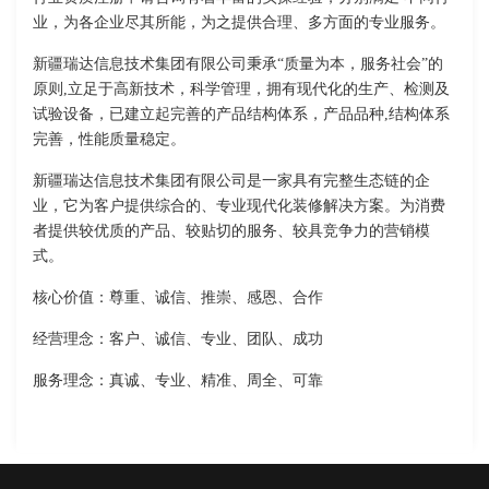
业，为各企业尽其所能，为之提供合理、多方面的专业服务。
新疆瑞达信息技术集团有限公司秉承“质量为本，服务社会”的
原则,立足于高新技术，科学管理，拥有现代化的生产、检测及
试验设备，已建立起完善的产品结构体系，产品品种,结构体系
完善，性能质量稳定。
新疆瑞达信息技术集团有限公司是一家具有完整生态链的企
业，它为客户提供综合的、专业现代化装修解决方案。为消费
者提供较优质的产品、较贴切的服务、较具竞争力的营销模
式。
核心价值：尊重、诚信、推崇、感恩、合作
经营理念：客户、诚信、专业、团队、成功
服务理念：真诚、专业、精准、周全、可靠