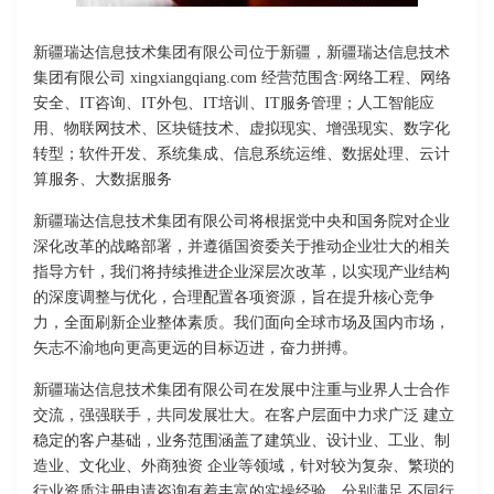
新疆瑞达信息技术集团有限公司位于新疆，新疆瑞达信息技术
集团有限公司 xingxiangqiang.com 经营范围含:网络工程、网络
安全、IT咨询、IT外包、IT培训、IT服务管理；人工智能应
用、物联网技术、区块链技术、虚拟现实、增强现实、数字化
转型；软件开发、系统集成、信息系统运维、数据处理、云计
算服务、大数据服务
新疆瑞达信息技术集团有限公司将根据党中央和国务院对企业
深化改革的战略部署，并遵循国资委关于推动企业壮大的相关
指导方针，我们将持续推进企业深层次改革，以实现产业结构
的深度调整与优化，合理配置各项资源，旨在提升核心竞争
力，全面刷新企业整体素质。我们面向全球市场及国内市场，
矢志不渝地向更高更远的目标迈进，奋力拼搏。
新疆瑞达信息技术集团有限公司在发展中注重与业界人士合作
交流，强强联手，共同发展壮大。在客户层面中力求广泛 建立
稳定的客户基础，业务范围涵盖了建筑业、设计业、工业、制
造业、文化业、外商独资 企业等领域，针对较为复杂、繁琐的
行业资质注册申请咨询有着丰富的实操经验，分别满足 不同行